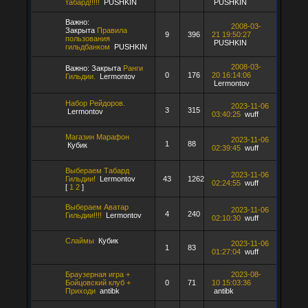
табард!!!!!
PUSHKIN
PUSHKIN
Важно:
2008-03-
Закрыта
Правила
9
396
21 19:50:27
пользования
PUSHKIN
гильдбанком
PUSHKIN
2008-03-
Важно:
Закрыта
Ранги
0
176
20 16:14:06
Гильдии.
Lermontov
Lermontov
Набор Рейдоров.
2023-11-06
3
315
Lermontov
03:40:25
wuff
Магазин Марафон
2023-11-06
1
88
Кубик
02:39:45
wuff
Выбераем Табард
2023-11-06
Гильдии!
Lermontov
43
1262
02:24:55
wuff
[
1
2
]
Выбераем Аватар
2023-11-06
4
240
Гильдии!!!!
Lermontov
02:10:30
wuff
Слаймы
Кубик
2023-11-06
1
83
01:27:04
wuff
Браузерная игра +
2023-08-
Бойцовский клуб +
0
71
10 15:03:36
Приходи
antibk
antibk