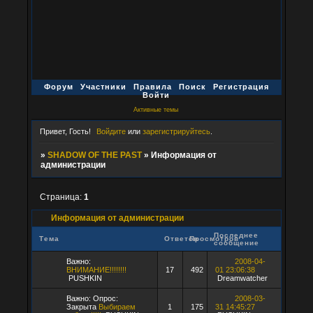
Форум
Участники
Правила
Поиск
Регистрация
Войти
Активные темы
Привет, Гость!
Войдите
или
зарегистрируйтесь
.
»
SHADOW OF THE PAST
»
Информация от
администрации
Страница:
1
Информация от администрации
Последнее
Тема
Ответов
Просмотров
сообщение
Важно:
2008-04-
ВНИМАНИЕ!!!!!!!!
17
492
01 23:06:38
PUSHKIN
Dreamwatcher
Важно:
Опрос:
2008-03-
Закрыта
Выбираем
1
175
31 14:45:27