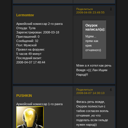
3
Поделиться
2008-04-06 23:49:55
Lermontov
Армейский комиссар 2-го ранга
Окурок
Откуда:
Тула
написал(а):
Зарегистрирован
: 2008-03-18
Мдям...
Приглашений:
0
Сообщений:
32
прям как
Пол:
Мужской
крик
Провел на форуме:
отчаяного)
5 часов 49 минут
Последний визит:
2008-04-07 17:48:44
Млин а я хотел как речь
Вождя =((( Лан Ищим
Народ!!!
4
Поделиться
2008-04-07 14:30:13
PUSHKIN
Фигась речь вождя,
Армейский комиссар 1-го ранга
Окурок полностья с
табою согласен вопль
отчаяния ,но что
поделать если гильде
нужен народ))