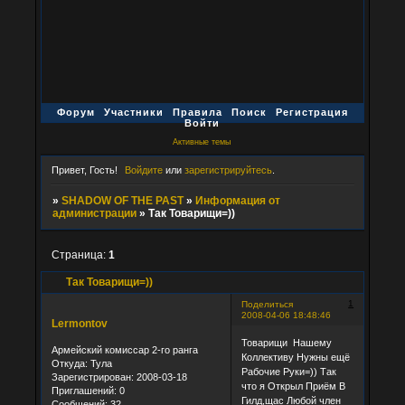
Форум
Участники
Правила
Поиск
Регистрация
Войти
Активные темы
Привет, Гость!
Войдите
или
зарегистрируйтесь
.
»
SHADOW OF THE PAST
»
Информация от
администрации
»
Так Товарищи=))
Страница:
1
Так Товарищи=))
1
Поделиться
2008-04-06 18:48:46
Lermontov
Товарищи Нашему
Армейский комиссар 2-го ранга
Коллективу Нужны ещё
Откуда:
Тула
Рабочие Руки=)) Так
Зарегистрирован
: 2008-03-18
что я Открыл Приём В
Приглашений:
0
Гилд,щас Любой член
Сообщений:
32