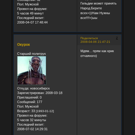
Гильдии может принять
Пол:
Мужской
Народ.Берите
Провел на форуме:
всех=))Нам Нужны
5 часов 49 минут
все!!!!=)ыы
Последний визит:
2008-04-07 17:48:44
2
Поделиться
2008-04-06 21:47:21
Окурок
Мдям... прям как крик
Старший политрук
отчаяного)
Откуда:
новосибирск
Зарегистрирован
: 2008-03-18
Приглашений:
0
Сообщений:
177
Пол:
Мужской
Возраст:
33
[1993-01-12]
Провел на форуме:
5 часов 32 минуты
Последний визит:
2008-07-02 14:29:31