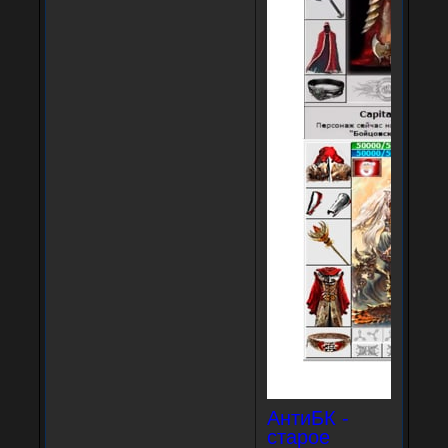
АнтиБК -
старое