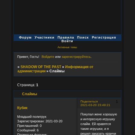
Форум
Участники
Правила
Поиск
Регистрация
Войти
Активные темы
Привет, Гость!
Войдите
или
зарегистрируйтесь
.
»
SHADOW OF THE PAST
»
Информация от
администрации
»
Слаймы
Страница:
1
Слаймы
1
Поделиться
2021-03-20 23:49:21
Кубик
Покупал жене хорошую
Младший политрук
и интересную игрушку
Зарегистрирован
: 2021-03-20
слайм. Ей нравятся
Приглашений:
0
такие игрушки, и я
Сообщений:
6
решил заказать кранчи
Провел на форуме: