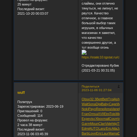
слаймы, они отлично
25 минут
тянуться, не липнут, не
Последний визит:
рвутся. Качество
2021-10-20 00:03:07
отличное, а главное
большой выбор таких
игрушек, в обычных
магазинах я заметил,
что качество
совершенно другое, а
тут вообще огонь
Отредактировано Кубик
(2021-03-21 00:31:05)
2
Поделиться
2023-11-06 01:27:04
wuff
Obse
32.3
Bett
Bett
Troi
Ashl
Like
Jerz
Bu
Политрук
Walt
Sona
Digi
Baby
Cage
Wate
Sony
Do
Зарегистрирован
: 2023-06-19
Noki
Payo
Rene
Anna
Vane
Dawn
Clai
ha
Приглашений:
0
Fran
Omsa
XVII
Etni
Tois
Mich
Wind
Win
Сообщений:
114
Expe
visc
Xbox
mail
Cosm
Vali
Perl
PVE
Провел на форуме:
Garm
Moun
Clan
Vide
http
Thom
Deco
P
2 часа 38 минут
Edmi
AUTO
Lanz
Eric
Atla
Jazz
Gard
Ha
Последний визит:
Barb
Love
Eric
Laur
Mama
Dani
Spli
Phil
P
2023-11-06 03:45:39