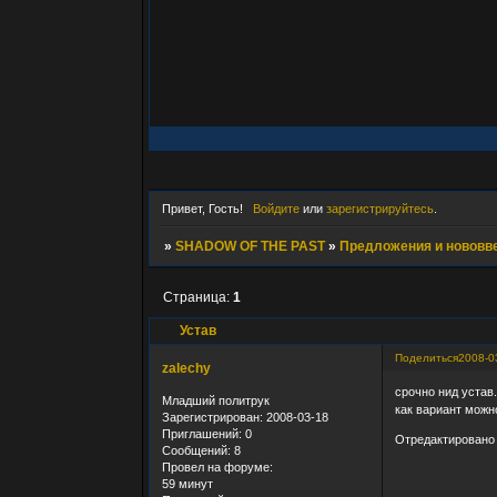
Привет, Гость!
Войдите
или
зарегистрируйтесь
.
»
SHADOW OF THE PAST
»
Предложения и нововв
Страница:
1
Устав
Поделиться
2008-0
zalechy
срочно нид устав.
Младший политрук
как вариант можно
Зарегистрирован
: 2008-03-18
Приглашений:
0
Отредактировано 
Сообщений:
8
Провел на форуме:
59 минут