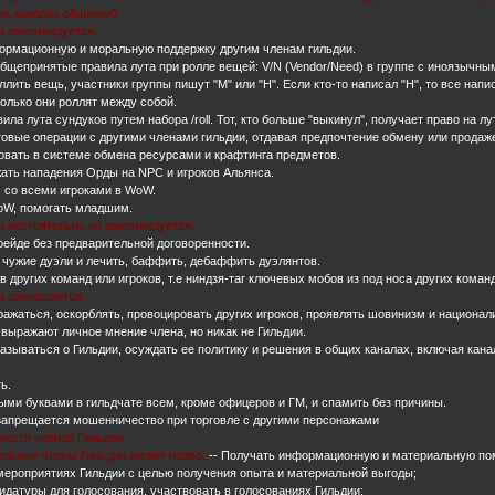
их каналах общения).
ии рекомендуется:
формационную и моральную поддержку другим членам гильдии.
общепринятые правила лута при ролле вещей: V/N (Vendor/Need) в группе с иноязычны
оллить вещь, участники группы пишут "М" или "Н". Если кто-то написал "Н", то все нап
только они роллят между собой.
ила лута сундуков путем набора /roll. Тот, кто больше "выкинул", получает право на лу
говые операции с другими членами гильдии, отдавая предпочтение обмену или продаж
вовать в системе обмена ресурсами и крафтинга предметов.
жать нападения Орды на NPC и игроков Альянса.
 со всеми игроками в WoW.
WoW, помогать младшим.
ии настоятельно не рекомендуется:
е/рейде без предварительной договоренности.
 чужие дуэли и лечить, баффить, дебаффить дуэлянтов.
в других команд или игроков, т.е ниндзя-таг ключевых мобов из под носа других коман
ии запрещается:
ражаться, оскорблять, провоцировать других игроков, проявлять шовинизм и национ
 выражают личное мнение члена, но никак не Гильдии.
казываться о Гильдии, осуждать ее политику и решения в общих каналах, включая кан
ь.
ными буквами в гильдчате всем, кроме офицеров и ГМ, и спамить без причины.
 запрещается мошенничество при торговле с другими персонажами
нности членов Гильдии.
тельные члены Гильдии имеют право:
-- Получать информационную и материальную по
 мероприятиях Гильдии с целью получения опыта и материальной выгоды;
дидатуры для голосования, участвовать в голосованиях Гильдии;