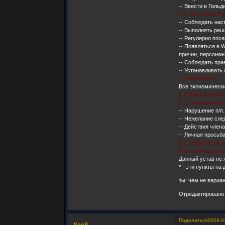
-- Ввести в Гиль
3.2. Все члены Г
-- Соблюдать нас
-- Выполнять реш
-- Регулярно пос
-- Появляться в 
причин, персонаж
-- Соблюдать прав
-- Устанавливать
4. Экономика*
Все экономически
5. Правила исклю
5.1. Поводами дл
-- Нарушение п/п.
-- Нежелание сле
-- Действия член
-- Личная просьб
5.2. Решение об 
6. Заключительн
Данный устав не 
* - эти пункты н
зы: чем не вариан
Отредактировано 
Поделиться
2008-0
XeeS