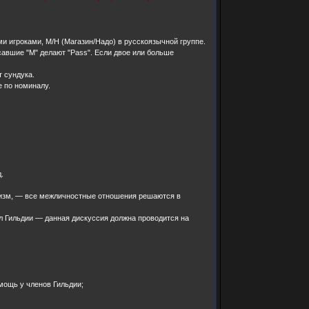
ми игроками, М/Н (Магазин/Надо) в русскоязычной группе.
исавшие "М" делают "Pass". Если двое или больше
т сундука.
е по номиналу.
д.
ализм, — все межличностные отношения решаются в
ал Гильдии — данная дискуссия должна проводится на
мощь у членов Гильдии;