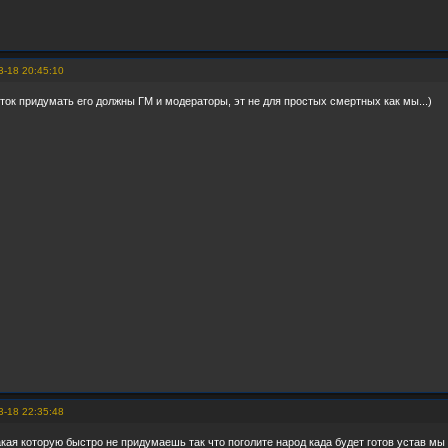
3-18 20:45:10
 ток придумать его должны ГМ и модераторы, эт не для простых смертных как мы...)
3-18 22:35:48
акая которую быстро не придумаешь так что поголите народ када будет готов устав мы