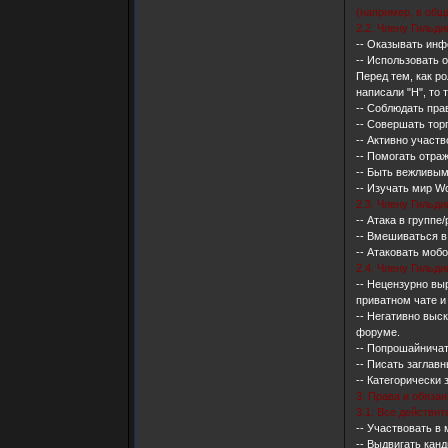
(например, в общ
2.2. Члену Гильд
-- Оказывать ин
-- Использовать 
Перед тем, как р
написали "Н", то 
-- Соблюдать прав
-- Совершать тор
-- Активно участ
-- Помогать отра
-- Быть вежливым
-- Изучать мир 
2.3. Члену Гильд
-- Атака в групп
-- Вмешиваться в
-- Атаковать мобо
2.4. Члену Гильд
-- Нецензурно вы
приватном чате и
-- Негативно выс
форуме.
-- Попрошайничат
-- Писать заглав
-- Категорически
3. Права и обяза
3.1. Все действи
-- Участвовать в
-- Выдвигать кан