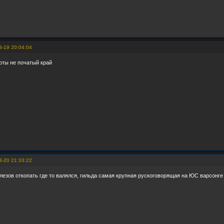
3-19 20:04:04
боты не початый край
3-20 21:33:22
лезов откопать где то валялся, гильда самая крупная рускоговорящая на ЮС варсонге