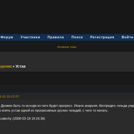
Форум
Участники
Правила
Поиск
Регистрация
Войти
Активные темы
едения
»
Устав
3-18 19:15:07
 Должно быть то исходя из чего будет прогресс. Иначе анархия, беспредел, гильда умр
 взять устав одной из прогресивных руских гильдий, с чего то начать.
zalechy (2008-03-18 19:16:36)