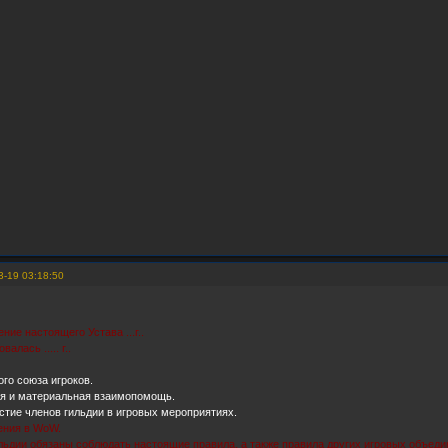
3-19 03:18:50
ие настоящего Устава ...г..
валась ..... г..
ого союза игроков.
я и материальная взаимопомощь.
стие членов гильдии в игровых мероприятиях.
ения в WoW.
ильдии обязаны соблюдать настоящие правила, а также правила других игровых объеди