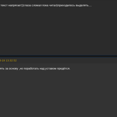
 текст напрягает))глаза сломал пока читал)приходилось выделять....
3-19 13:32:52
ять за основу ,но поработать над уставом предётся.