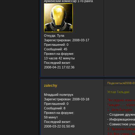
Армейский комиссар 1-го ранга
Откуда:
Тула
Зарегистрирован
: 2008-03-17
Приглашений:
0
Сообщений:
45
Провел на форуме:
13 часов 42 минуты
Последний визит:
2008-04-21 17:02:36
Поделиться
2008-0
zalechy
Устав Гильдии
Младший политрук
Зарегистрирован
: 2008-03-18
Последнее изменен
Приглашений:
0
Гильдия ..... образо
Сообщений:
8
1. Цели Гильдии:
Провел на форуме:
- Создание дружн
59 минут
- Информационна
Последний визит:
- Совместное уча
2008-03-22 01:50:49
2. Правила повед
2.1. Все члены Г