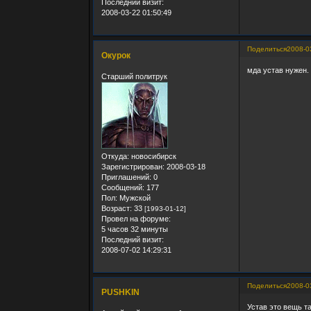
Последний визит:
2008-03-22 01:50:49
Поделиться
2008-0
Окурок
мда устав нужен.
Старший политрук
Откуда:
новосибирск
Зарегистрирован
: 2008-03-18
Приглашений:
0
Сообщений:
177
Пол:
Мужской
Возраст:
33
[1993-01-12]
Провел на форуме:
5 часов 32 минуты
Последний визит:
2008-07-02 14:29:31
Поделиться
2008-0
PUSHKIN
Устав это вещь т