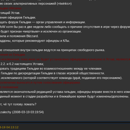
дию своих альтернативных персонажей («twinks»)
ильдии обязаны:
тоящий Устав.
ения офицеров Гильдии.
ещать форум Гильдии — орган управления и информации.
WoW хотя бы раз в две недели либо сообщать о причине отсутствия в игре через форум
 будет признан «мертвым» и исключен из организации.
ила и положения Blizzard.
 аддоны, которые рекомендуют офицеры и КЛы.
е отношения внутри гильдии ведутся на принципах свободного рынка.
чения из Гильдии.
я исключения, пока иное не будет установлено офицерами и внесено в Устав, являются
 2.2. и 6.2 настоящего Устава;
довать традициям Гильдии во взаимоотношениях между ее членами.
а Гильдии по дискредитации Гильдии в глазах игровой общественности.
а исключаемого (которой соответствует команда /gquit, поданная его персонажем).
исключении выносится путем голосования офицерами.
ое положение
является окончательной редакцией устава гильдии, офицеры вправе внести в него изм
а данный момент в стадии разработки и в ближайшее время будут изменены/дополнены.
т, чё тут голову ломать?
zalechy (2008-03-19 03:19:54)
3-19 04:13:12