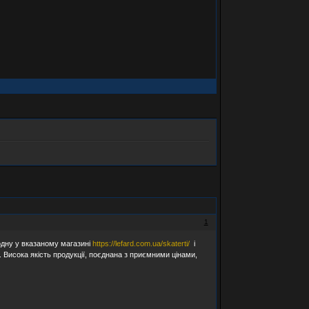
1
одну у вказаному магазині
https://lefard.com.ua/skaterti/
і
. Висока якість продукції, поєднана з приємними цінами,