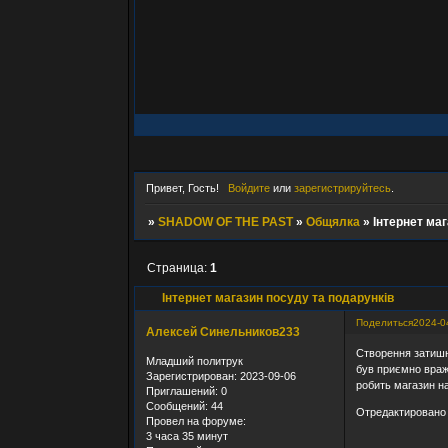
Привет, Гость!
Войдите
или
зарегистрируйтесь
.
»
SHADOW OF THE PAST
»
Общялка
»
Інтернет маг
Страница:
1
Інтернет магазин посуду та подарунків
Поделиться
2024-0
Алексей Синельников233
Створення затишн
Младший политрук
був приємно враже
Зарегистрирован
: 2023-09-06
робить магазин н
Приглашений:
0
Сообщений:
44
Отредактировано 
Провел на форуме:
3 часа 35 минут