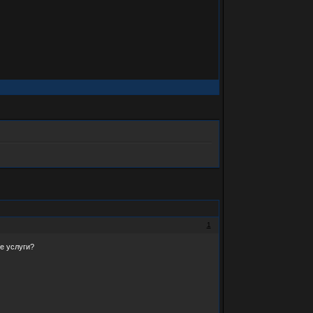
1
е услуги?