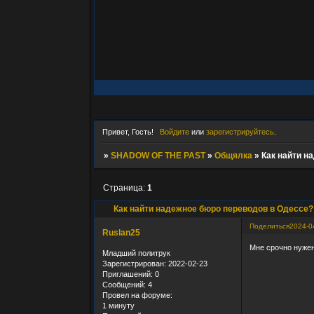
Привет, Гость!
Войдите
или
зарегистрируйтесь
.
»
SHADOW OF THE PAST
»
Общялка
»
Как найти н
Страница:
1
Как найти надежное бюро переводов в Одессе?
Поделиться
2024-0
Ruslan25
Мне срочно нужен
Младший политрук
Зарегистрирован
: 2022-02-23
Приглашений:
0
Сообщений:
4
Провел на форуме:
1 минуту