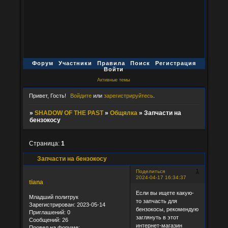
Форум
Участники
Правила
Поиск
Регистрация
Войти
Активные темы
Привет, Гость!
Войдите
или
зарегистрируйтесь
.
»
SHADOW OF THE PAST
»
Общялка
»
Запчасти на
бензокосу
Страница:
1
Запчасти на бензокосу
1
Поделиться
2024-04-17 16:34:37
tiana
Если вы ищете какую-
Младший политрук
то запчасть для
Зарегистрирован
: 2023-05-14
бензокосы, рекомендую
Приглашений:
0
заглянуть в этот
Сообщений:
26
интернет-магазин
Провел на форуме: