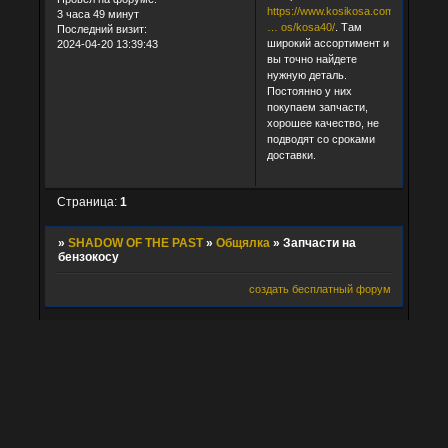
https://www.kosikosa.com/zapchasti
3 часа 49 минут
… os/kosa40/
. Там
Последний визит:
широкий ассортимент и
2024-04-20 13:39:43
вы точно найдете
нужную деталь.
Постоянно у них
покупаем запчасти,
хорошее качество, не
подводят со сроками
доставки.
Страница:
1
»
SHADOW OF THE PAST
»
Общялка
»
Запчасти на
бензокосу
создать бесплатный форум