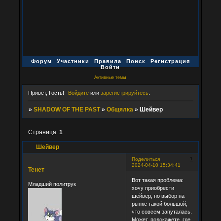
Форум
Участники
Правила
Поиск
Регистрация
Войти
Активные темы
Привет, Гость!
Войдите
или
зарегистрируйтесь
.
»
SHADOW OF THE PAST
»
Общялка
»
Шейвер
Страница:
1
Шейвер
1
Поделиться
2024-04-10 15:34:41
Тенет
Вот такая проблема:
Младший политрук
хочу приобрести
шейвер, но выбор на
рынке такой большой,
что совсем запуталась.
Может, подскажете, где