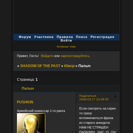
Форум
Участники
Правила
Поиск
Регистрация
Войти
Активные темы
Привет, Гость!
Войдите
или
зарегистрируйтесь
.
»
SHADOW OF THE PAST
»
Юмор
»
Палыч
Страница:
1
Палыч
1
Поделиться
2008-03-17 23:39:55
PUSHKIN
Если смотреть на скрин
Армейский комиссар 1-го ранга
то сразу
вспоминаеться фраза
из старого анекдота:
НАМ НЕ СТРАШЕН
ПАЛАДИН - НАС 15, ОН