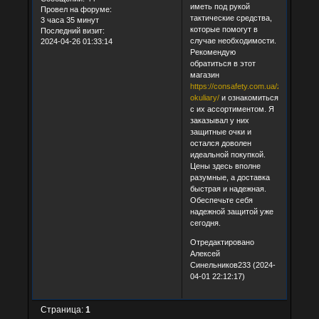
иметь под рукой
Провел на форуме:
тактические средства,
3 часа 35 минут
которые помогут в
Последний визит:
случае необходимости.
2024-04-26 01:33:14
Рекомендую
обратиться в этот
магазин
https://consafety.com.ua/zakhysni-
okuliary/
и ознакомиться
с их ассортиментом. Я
заказывал у них
защитные очки и
остался доволен
идеальной покупкой.
Цены здесь вполне
разумные, а доставка
быстрая и надежная.
Обеспечьте себя
надежной защитой уже
сегодня.
Отредактировано
Алексей
Синельников233 (2024-
04-01 22:12:17)
Страница:
1