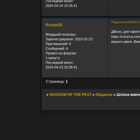
Последний визит:
2024-04-24 15:35:41
Поделиться
2024-0
Ruslan25
Дійсно, для ефект
Младший политрук
https://cererra.c
Зарегистрирован
: 2022-02-23
вашого рівня. Ва
Приглашений:
0
Сообщений:
4
Провел на форуме:
1 минуту
Последний визит:
2024-04-23 10:38:41
Страница:
1
»
SHADOW OF THE PAST
»
Общялка
»
Шляхи вивче