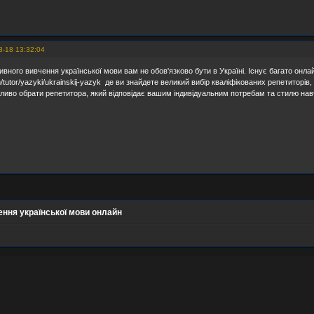
3-18 13:32:04
ивного вивчення української мови вам не обов'язково бути в Україні. Існує багато онлай
om/tutor/yazyki/ukrainskij-yazyk де ви знайдете великий вибір кваліфікованих репетиторі
жливо обрати репетитора, який відповідає вашим індивідуальним потребам та стилю нав
ння української мови онлайн