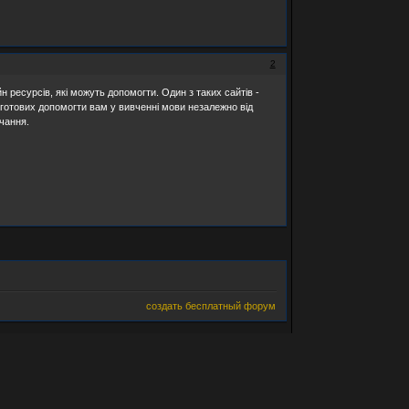
2
н ресурсів, які можуть допомогти. Один з таких сайтів -
в, готових допомогти вам у вивченні мови незалежно від
чання.
создать бесплатный форум