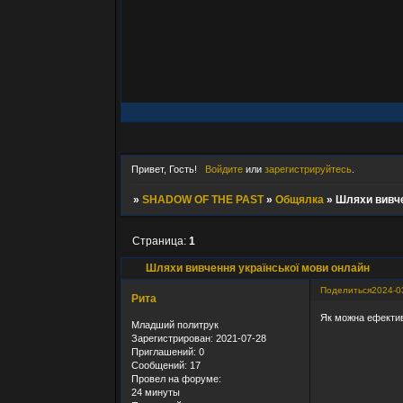
Привет, Гость!
Войдите
или
зарегистрируйтесь
.
»
SHADOW OF THE PAST
»
Общялка
»
Шляхи вивче
Страница:
1
Шляхи вивчення української мови онлайн
Поделиться
2024-0
Рита
Як можна ефективн
Младший политрук
Зарегистрирован
: 2021-07-28
Приглашений:
0
Сообщений:
17
Провел на форуме:
24 минуты