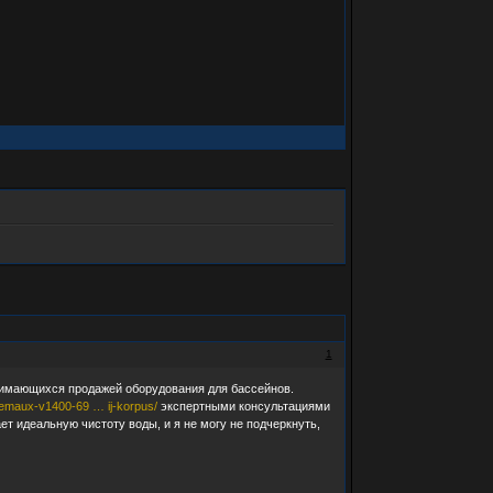
1
анимающихся продажей оборудования для бассейнов.
a/emaux-v1400-69 … ij-korpus/
экспертными консультациями
т идеальную чистоту воды, и я не могу не подчеркнуть,