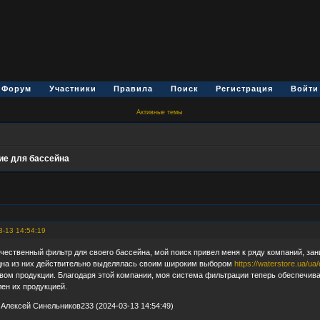
Форум
Участники
Правила
Поиск
Регистрация
Войти
Активные темы
ие для бассейна
3-13 14:54:19
ачественный фильтр для своего бассейна, мой поиск привел меня к ряду компаний, з
одна из них действительно выделялась своим широким выбором
https://waterstore.ua/u
вом продукции. Благодаря этой компании, моя система фильтрации теперь обеспечивае
лен их продукцией.
Алексей Синельников233 (2024-03-13 14:54:49)