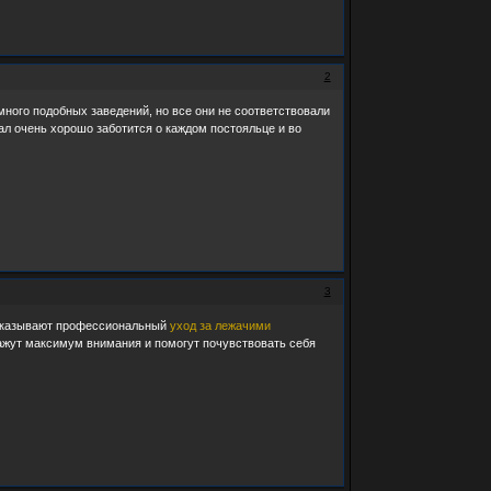
2
ного подобных заведений, но все они не соответствовали
нал очень хорошо заботится о каждом постояльце и во
3
м оказывают профессиональный
уход за лежачими
кажут максимум внимания и помогут почувствовать себя