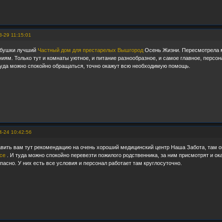
3-29 11:15:01
абушки лучший
Частный дом для престарелых Вышгород
Осень Жизни. Пересмотрела м
иям. Только тут и комнаты уютное, и питание разнообразное, и самое главное, персо
Туда можно спокойно обращаться, точно окажут всю необходимую помощь.
4-24 10:42:56
тавить вам тут рекомендацию на очень хороший медицинский центр Наша Забота, та
се
. И туда можно спокойно перевезти пожилого родственника, за ним присмотрят и о
пасно. У них есть все условия и персонал работает там круглосуточно.