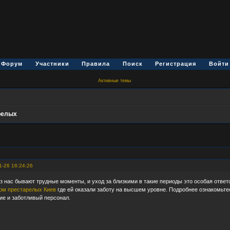
Форум
Участники
Правила
Поиск
Регистрация
Войти
Активные темы
релых
1-26 16:24:26
из нас бывают трудные моменты, и уход за близкими в такие периоды это особая отве
ом престарелых Киев
где ей оказали заботу на высшем уровне. Подробнее ознакомьт
ие и заботливый персонал.