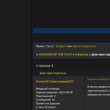
Привет, Гость!
Войдите
или
зарегистрируйтесь
.
»
SHADOW OF THE PAST
»
Общялка
»
Дом преста
Страница:
1
Дом престарелых
Поделиться
2024-0
Алексей Синельников233
В жизни каждого 
Младший политрук
замечательный
Д
Зарегистрирован
: 2023-09-06
прекрасное питан
Приглашений:
0
Сообщений:
44
Провел на форуме:
3 часа 35 минут