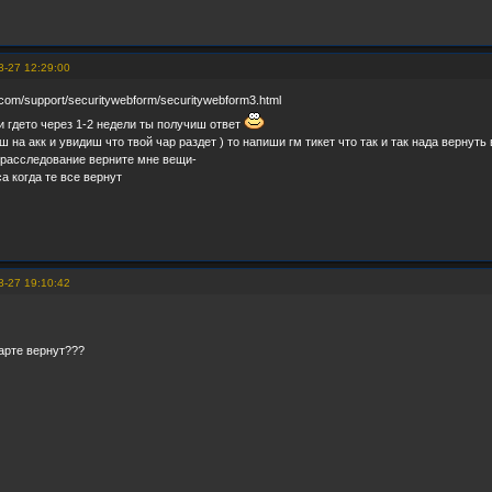
3-27 12:29:00
.com/support/securitywebform/securitywebform3.html
и гдето через 1-2 недели ты получиш ответ
ш на акк и увидиш что твой чар раздет ) то напиши гм тикет что так и так нада вернуть 
 расследование верните мне вещи-
са когда те все вернут
3-27 19:10:42
арте вернут???