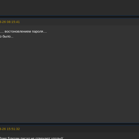
3-26 08:15:41
... востоновлением пароля....
о было...
3-26 15:51:32
Даже Близам писал,не отвечают уроды!(