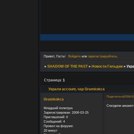
Привет, Гость!
Войдите
или
зарегистрируйтесь
.
»
SHADOW OF THE PAST
»
Новости Гильдии
»
Укр
Страница:
1
Украли account, чар Gramkokca
Поделиться
2008-0
Gramkokca
Спиздили аккаинт
Младший политрук
Зарегистрирован
: 2008-03-25
Приглашений:
0
Сообщений:
4
Провел на форуме:
20 минут