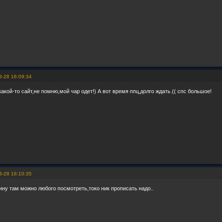
3-28 16:09:34
акой-то сайт,не помню,мой чар одет!) А вот время ппц,долго ждать.(( спс большое!
3-28 16:10:35
ину там можно любого посмотреть,токо ник прописать надо..