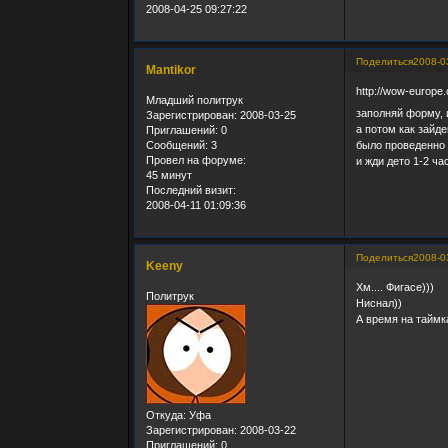
2008-04-25 09:27:22
Поделиться
2008-0
Mantikor
http://wow-europe
Младший политрук
заполняй форму, 
Зарегистрирован
: 2008-03-25
а потом как зайде
Приглашений:
0
Сообщений:
3
было проведенно
Провел на форуме:
и жди дето 1-2 ча
45 минут
Последний визит:
2008-04-11 01:09:36
Поделиться
2008-0
Keeny
Хм.... Фигасе)))
Политрук
Ниснал))
А время на таймк
Откуда:
Уфа
Зарегистрирован
: 2008-03-22
Приглашений:
0