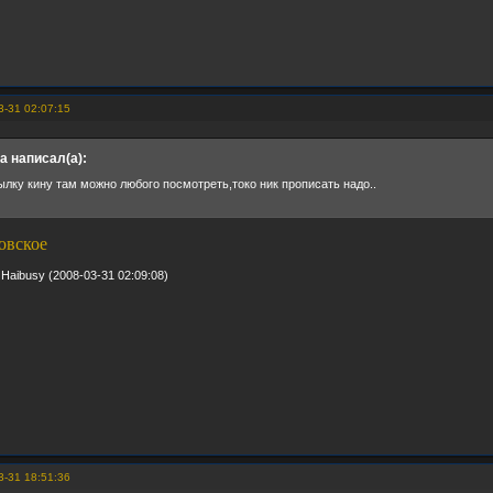
3-31 02:07:15
 написал(а):
ылку кину там можно любого посмотреть,токо ник прописать надо..
овское
Haibusy (2008-03-31 02:09:08)
3-31 18:51:36