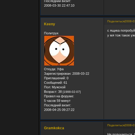
Последний визит:
2008-03-30 22:47:10
Поделиться
2008-0
Keeny
с ящика попробуй.
Политрук
у мя тож такое уж
Откуда:
Уфа
Зарегистрирован
: 2008-03-22
Приглашений:
0
Сообщений:
61
Пол:
Мужской
Возраст:
38
[1988-02-07]
Провел на форуме:
5 часов 59 минут
Последний визит:
2008-04-25 09:27:22
Поделиться
2008-0
Gramkokca
Не получаеться. 