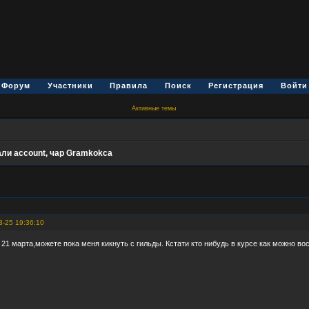
Форум
Участники
Правила
Поиск
Регистрация
Войти
Активные темы
али account, чар Gramkokca
3-25 19:36:10
 21 марта,можете пока меня кикнуть с гильды. Кстати кто нибудь в курсе как можно во