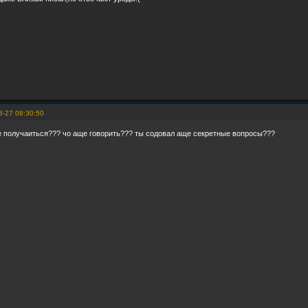
3-27 08:30:50
не получаиться??? чо аще говорить??? ты содовал аще секретные вопросы???