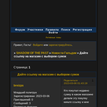
Форум
Участники
Правила
Поиск
Регистрация
Войти
Активные темы
Привет, Гость!
Войдите
или
зарегистрируйтесь
.
»
SHADOW OF THE PAST
»
Новости Гильдии
»
Дайте
ссылку на магазин с выбором сумок
Страница:
1
Дайте ссылку на магазин с выбором сумок
1
Поделиться
2023-03-06 01:43:19
breizps
Кто покупал недавно
Младший политрук
сумку в каком магазине
Зарегистрирован
: 2023-03-06
делали эту покупку
Приглашений:
0
киньте ссылку и мне
Сообщений:
3
Провел на форуме: