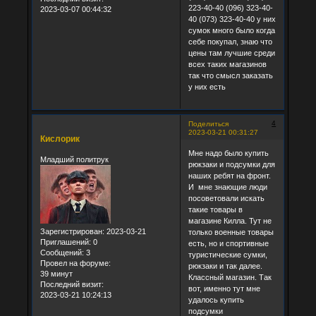
223-40-40 (096) 323-40-
2023-03-07 00:44:32
40 (073) 323-40-40 у них
сумок много было когда
себе покупал, знаю что
цены там лучшие среди
всех таких магазинов
так что смысл заказать
у них есть
4
Поделиться
2023-03-21 00:31:27
Кислорик
Мне надо было купить
Младший политрук
рюкзаки и подсумки для
наших ребят на фронт.
И мне знающие люди
посоветовали искать
такие товары в
магазине Килла. Тут не
Зарегистрирован
: 2023-03-21
только военные товары
Приглашений:
0
есть, но и спортивные
Сообщений:
3
туристические сумки,
Провел на форуме:
рюкзаки и так далее.
39 минут
Классный магазин. Так
Последний визит:
вот, именно тут мне
2023-03-21 10:24:13
удалось купить
подсумки