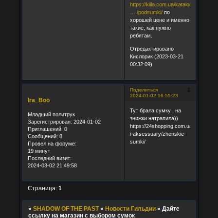
https://killa.com.ua/katalog/taktichesk
… /podsumki/
по
хорошей цене и именно
такие, как нужно
ребятам.
Отредактировано
Кислорик (2023-03-21
00:32:09)
5
Поделиться
2024-01-02 16:55:23
Ira_Boo
Тут брала сумку , на
Младший политрук
знижки натрапила))
Зарегистрирован
: 2024-01-02
https://24shopping.com.ua/sumki-
Приглашений:
0
i-aksessuary/zhenskie-
Сообщений:
8
sumki/
Провел на форуме:
19 минут
Последний визит:
2024-03-02 21:49:58
Страница:
1
»
SHADOW OF THE PAST
»
Новости Гильдии
»
Дайте
ссылку на магазин с выбором сумок