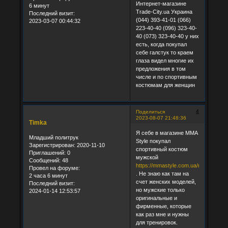
Интернет-магазине
6 минут
Trade-City.ua Украина
Последний визит:
(044) 393-41-01 (066)
2023-03-07 00:44:32
223-40-40 (096) 323-40-
40 (073) 323-40-40 у них
есть, когда покупал
себе галстук то краем
глаза видел многие их
предложения в том
числе и по спортивным
костюмам для женщин
4
Поделиться
2023-08-07 21:48:36
Timka
Я себе в магазине MMA
Младший политрук
Style покупал
Зарегистрирован
: 2020-11-10
спортивный костюм
Приглашений:
0
мужской
Сообщений:
48
https://mmastyle.com.ua/ru/catalog/
Провел на форуме:
. Не знаю как там на
2 часа 6 минут
счет женских моделей,
Последний визит:
но мужские только
2024-01-14 12:53:57
оригинальные и
фирменные, которые
как раз мне и нужны
для тренировок.