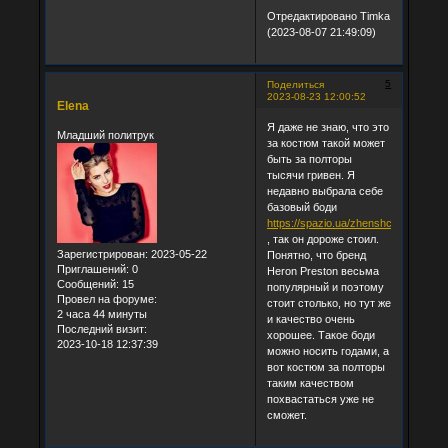
Отредактировано Timka
(2023-08-07 21:49:09)
5
Поделиться
2023-08-23 12:00:52
Elena
Я даже не знаю, что это
Младший политрук
за костюм такой может
быть за полторы
тысячи гривен. Я
недавно выбрала себе
базовый боди
https://spazio.ua/zhenshchinam/odez
, так он дороже стоил.
Зарегистрирован
: 2023-05-22
Понятно, что бренд
Приглашений:
0
Heron Preston весьма
Сообщений:
15
популярный и поэтому
Провел на форуме:
стоит столько, но тут же
2 часа 44 минуты
и качество очень
Последний визит:
хорошее. Такое боди
2023-10-18 12:37:39
можно носить годами, а
вот костюм за полторы
таким качеством
похвастаться уже не
сможет.