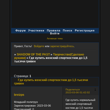
Форум
Участники
Правила
Поиск
Регистрация
Войти
Активные темы
Привет, Гость!
Войдите
или
зарегистрируйтесь
.
»
SHADOW OF THE PAST
»
Творчество(Сделано
руками)
»
Где купить женский спорткостюм до 1,5
тысячи гривен
Страница:
1
Где купить женский спорткостюм до 1,5 тысячи
гривен
1
Поделиться
2023-03-06 01:42:02
breizps
Где купить нормальный
Младший политрук
женский спортивный
Зарегистрирован
: 2023-03-06
костюм до 1,5 тысячи
Приглашений:
0