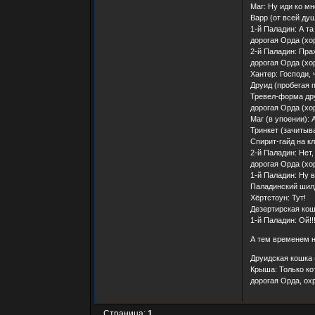
Маг: Ну иди ко м
Варр (от всей ду
1-й Паладин: А та
дорогая Орда (хо
2-й Паладин: Прах
дорогая Орда (хо
Хантер: Господи, 
Друид (пробегая п
Тревел-форма друи
дорогая Орда (хо
Маг (в упоении): 
Тринкет (зачитывае
Спирит-гайд на к
2-й Паладин: Нет,
дорогая Орда (хо
1-й Паладин: Ну 
Паладинский шилд
Хёртстоун: Тут!
Дезертирская кош
1-й Паладин: Ой!!
А тем временем н
Друидская кошка 
Крыша: Только ко
дорогая Орда, охр
Страница:
1