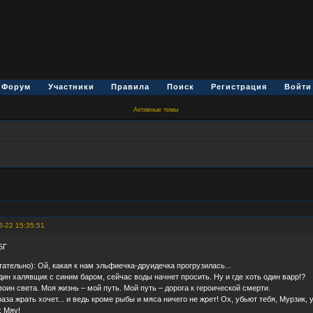
Форум
Участники
Правила
Поиск
Регистрация
Войти
Активные темы
3-22 15:35:51
БГ
тательно): Ой, какая к нам эльфиечка-друидечка прогрузилась...
один халявщик с синим баром, сейчас воды начнет просить. Ну и где хоть один варр!?
воин света. Моя жизнь – мой путь. Мой путь – дорога к героической смерти.
аза жрать хочет... и ведь кроме рыбы и мяса ничего не жрет! Ох, убьют тебя, Мурзик, 
: Мяу!