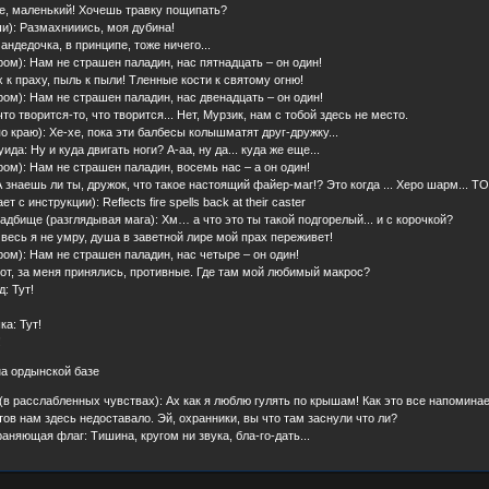
не, маленький! Хочешь травку пощипать?
ши): Размахнииись, моя дубина!
 андедочка, в принципе, тоже ничего...
ром): Нам не страшен паладин, нас пятнадцать – он один!
 к праху, пыль к пыли! Тленные кости к святому огню!
ром): Нам не страшен паладин, нас двенадцать – он один!
что творится-то, что творится... Нет, Мурзик, нам с тобой здесь не место.
о краю): Хе-хе, пока эти балбесы колышматят друг-дружку...
да: Ну и куда двигать ноги? А-аа, ну да... куда же еще...
ром): Нам не страшен паладин, восемь нас – а он один!
А знаешь ли ты, дружок, что такое настоящий файер-маг!? Это когда ... Херо шарм... ТОЕ
т с инструкции): Reflects fire spells back at their caster
ладбище (разглядывая мага): Хм… а что это ты такой подгорелый... и с корочкой?
 весь я не умру, душа в заветной лире мой прах переживет!
ром): Нам не страшен паладин, нас четыре – он один!
вот, за меня принялись, противные. Где там мой любимый макрос?
: Тут!
ка: Тут!
!
а ордынской базе
(в расслабленных чувствах): Ах как я люблю гулять по крышам! Как это все напомина
тов нам здесь недоставало. Эй, охранники, вы что там заснули что ли?
аняющая флаг: Тишина, кругом ни звука, бла-го-дать...