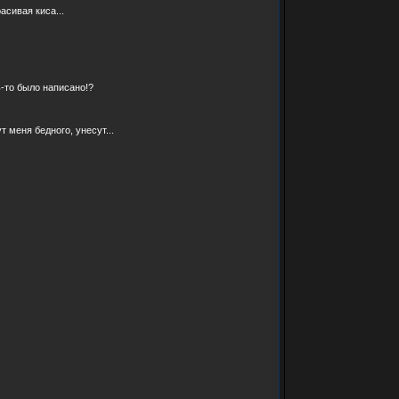
асивая киса...
ь-то было написано!?
т меня бедного, унесут...