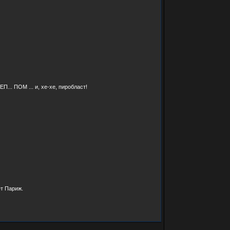
П... ПОМ ... и, хе-хе, пиробласт!
ет Париж.