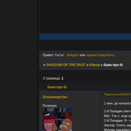
Привет, Гость!
Войдите
или
зарегистрируйтесь
.
»
SHADOW OF THE PAST
»
Юмор
»
баян про бг
Страница:
1
баян про бг
Поделиться
2008-0
Dreamwatcher
1 мин. до начала 
Политрук
1-й Паладин (меч
Маг: Тэк-с, еще 
2-й Паладин: Я – 
Хантер: Опять зар
Мурзик (жалобно)