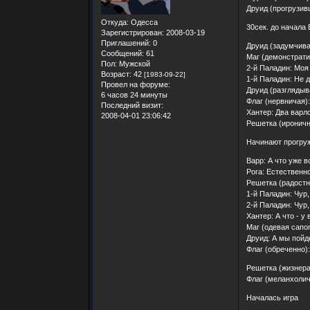
Друид (прогрузивш
Откуда:
Одесса
30сек. до начала 
Зарегистрирован
: 2008-03-19
Приглашений:
0
Друид (задумчивая
Сообщений:
61
Маг (демонстрати
Пол:
Мужской
2-й Паладин: Моя 
Возраст:
42
[1983-09-22]
1-й Паладин: Не да
Провел на форуме:
Друид (разглядыв
6 часов 24 минуты
Флаг (нервничая):
Последний визит:
Хантер: Два варл
2008-04-01 23:06:42
Решетка (ироничн
Начинают прогруж
Варр: А что уже в
Рога: Естественно
Решетка (радостн
1-й Паладин: Чур,
2-й Паладин: Чур,
Хантер: А что - у
Маг (одевая сапог
Друид: А мы пойд
Флаг (обреченно):
Решетка (жизнерад
Флаг (меланхолич
Началась игра