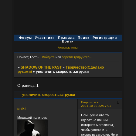
Форум
Участники
Правила
Поиск
Регистрация
Войти
Активные темы
Привет, Гость!
Войдите
или
зарегистрируйтесь
.
»
SHADOW OF THE PAST
»
Творчество(Сделано
руками)
»
увеличить скорость загрузки
Страница:
1
увеличить скорость загрузки
1
Поделиться
2021-10-02 22:17:01
sniki
Нам нужно что-то
Младший политрук
сделать с нашим
интернет-магазином,
чтобы увеличить
скорость загрузки. Чего