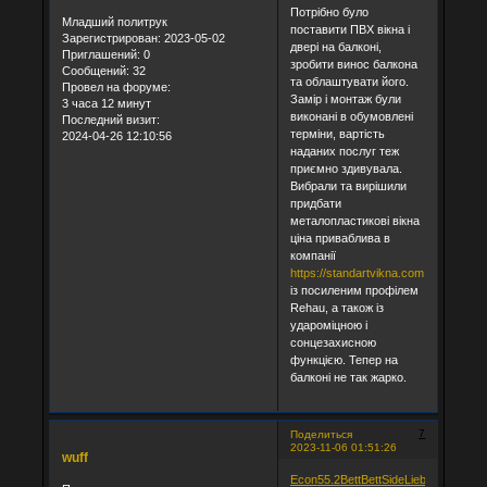
Потрібно було
Младший политрук
поставити ПВХ вікна і
Зарегистрирован
: 2023-05-02
двері на балконі,
Приглашений:
0
зробити винос балкона
Сообщений:
32
та облаштувати його.
Провел на форуме:
Замір і монтаж були
3 часа 12 минут
виконані в обумовлені
Последний визит:
терміни, вартість
2024-04-26 12:10:56
наданих послуг теж
приємно здивувала.
Вибрали та вирішили
придбати
металопластикові вікна
ціна приваблива в
компанії
https://standartvikna.com.ua/uk/tsen
із посиленим профілем
Rehau, а також із
удароміцною і
сонцезахисною
функцією. Тепер на
балконі не так жарко.
7
Поделиться
2023-11-06 01:51:26
wuff
Econ
55.2
Bett
Bett
Side
Lieb
Walk
Jorg
Ju