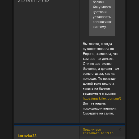
2022-09-01 17:00:02
балкон.
Хочу много
цветов и
установить
солнцезащитную
систему.
Вы знаете, я когда
путешествовала по
Европе, заметила, что
там все так делают.
Они не застекляют
балконы, а делают там
зоны отдыха, как на
природе. По приезду
домой тоже решила
купить на балкон
выдвижные маркизы
https://markiflex.com.ua/1_hor.html
Вот тут нашла
подходящий вариант.
Смотрите на сайте.
6
Поделиться
2023-06-26 16:13:16
korovka33