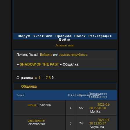
Форум
Участники
Правила
Поиск
Регистрация
Войти
Активные темы
Привет, Гость!
Войдите
или
зарегистрируйтесь
.
»
SHADOW OF THE PAST
»
Общялка
Страница:
«
1
…
7
8
9
Общялка
Последнее
Тема
Ответов
Просмотров
сообщение
2021-01-
икона
Kosichka
1
55
20 19:31:20
Monika
2021-01-
расскажите
3
74
20 12:05:37
olhovao390
ValyaTina