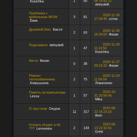
1
50
08 19:42:21
Kosichka
deinydei6
Проблема с
2020-11-30
мобильным WOW
3
81
17:39:45
сотка
Ёжик
Душевой бокс
Басся
2020-11-30
2
63
15:34:03
Фазан
2020-11-29
Подскажите
deinydei6
1
47
11:14:50
Kosichka
Кисти
Фазан
2020-11-27
0
38
00:15:32
Фазан
Ремонт
2020-11-24
теплообменника
2
75
11:54:04
Клакушонок
Ломаченко
2020-10-
Память на компьютере
1
57
31 20:56:46
Lessa
Mika
2020-06-
О грустном
Окурок
11
317
22 15:23:16
tihon
2020-06-
Ктонить Играет в HL
2
143
13 22:42:01
???
Lermontov
Grinii