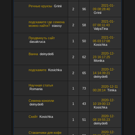
2021-01-
Речные круизы
Grinii
2
96
09 08:28:40
Grinii
2021-01-
подскажите где семена
2
58
07 00:11:43
можно найти?
stassy
ValyaTina
2021-01-
Продвинуть сайт
1
50
05 03:17:08
dasakruca
Kosichka
2020-12-
Ванна
deinydei6
2
62
23 16:17:25
Monika
2020-12-
подскажите
Kosichka
2
65
14 14:39:21
deinydei6
Научная статья
2020-12-11
1
73
Romania
00:28:14
Timka
2020-12-
Семена конопли
1
43
10 19:00:13
deinydei6
Kosichka
2020-12-
Скейт
Kosichka
1
51
08 19:55:23
deinydei6
2020-12-
Стаканчики для кофе